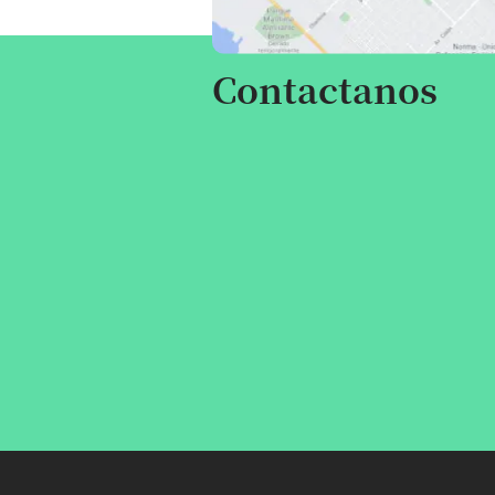
Contactanos
Escribinos por cualquier consulta,
te responderemos a la brevedad.
Atención veterinaria:
Suc. Lainez:
291 644 4591
Suc. Don Bosco:
291 441 3003
Suc. Brasil:
291 416 9969
Ventas:
Suc. Lainez:
291 510 0432
Suc. Don Bosco:
291 442 5117
Suc. Brasil:
291 416 9969