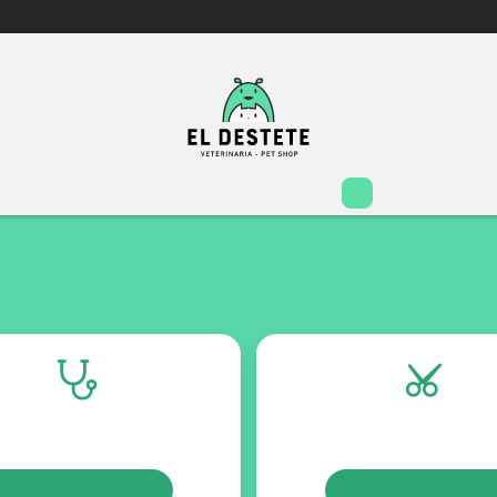
Inicio
Tienda
Servicios
El Destete
Contacto
Turnos
TURNOS
TURNOS