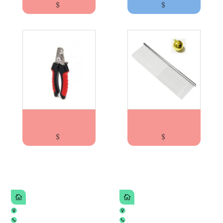
$
$
ALICATE MEDIANO MC
PEINE ACERO RECTO MC
$
$