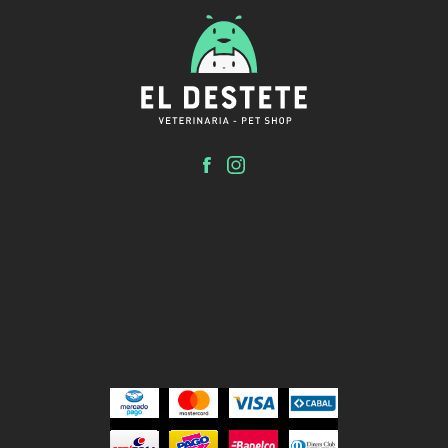
El Destete
Clínica veterinaria y Pet shop.
Inicio
Tienda
Servicios
El Destete
Contacto
Turnos