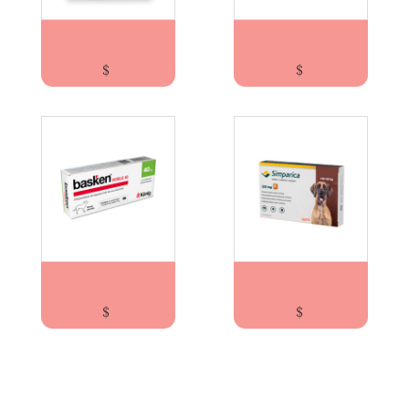
FRONTLINE® PLUS PERROS HASTA 10KG/Boehr...
SIMPARICA PARA PERROS ENTRE 10-20KG/ Zoe...
$
$
BASKEN DOBLE 40/Koning Antihelmíntico d...
SIMPARICA PARA PERROS ENTRE 40-60KG/ Zoe...
$
$