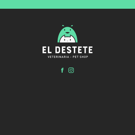
El Destete
Clínica veterinaria y Pet shop.
Inicio
Tienda
Servicios
El Destete
Contacto
Turnos