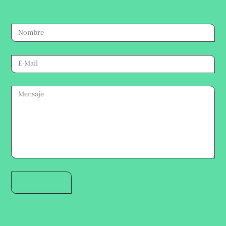
te responderemos a la brevedad.
Atención veterinaria:
Suc. Lainez:
291 644 4591