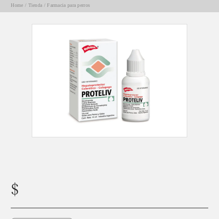
Home
/
Tienda
/
Farmacia para perros
Proteliv en gotas- Holliday
$
11700