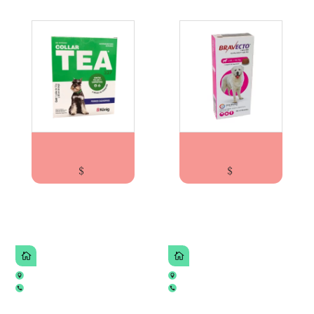
TEA 327 COLLAR CACHORRO
BRAVECTO® PARA PERROS DE 40 A 60KG ELEG...
$
$