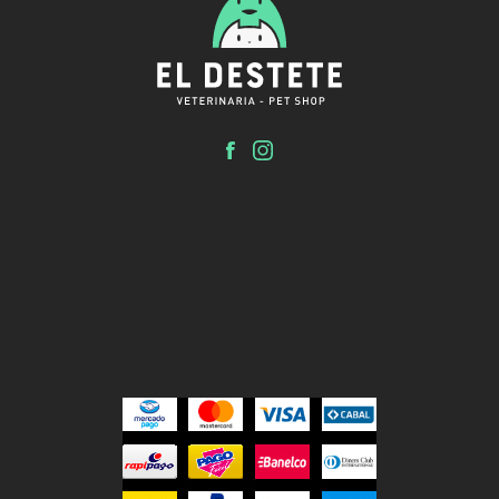
El Destete
Clínica veterinaria y Pet shop.
Inicio
Tienda
Servicios
El Destete
Contacto
Turnos