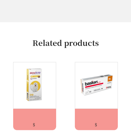
Related products
BRAVECTO 2-4,5 kg
BASKEN PERRO CHICO/ Koning Antihelmínti...
$
$