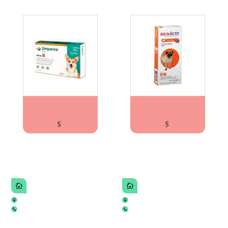
SIMPARICA PARA PERROS ENTRE 10-20KG/ Zoe...
BRAVECTO® PARA PERROS DE 4.5 A 10KG ELE...
$
$