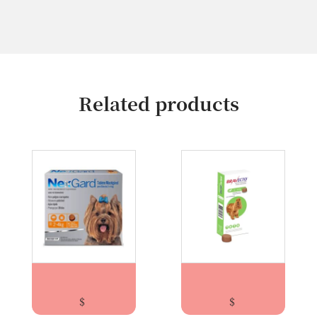
Related products
NEX GARD 2-4 KG
BRAVECTO® PARA PERROS DE 10 A 20KG ELEG...
$
$