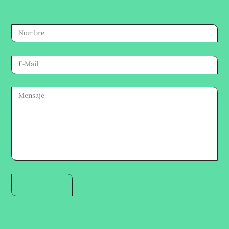
te responderemos a la brevedad.
Atención veterinaria:
Suc. Lainez:
291 644 4591