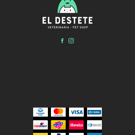
El Destete
Clínica veterinaria y Pet shop.
Inicio
Tienda
Servicios
El Destete
Contacto
Turnos