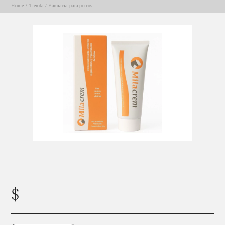
Home
/
Tienda
/
Farmacia para perros
Milacrem 30gr- Ruminal
$
16300