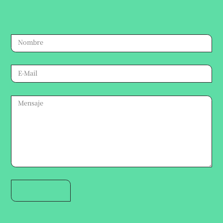
Escribinos por cualquier consulta,
te responderemos a la brevedad.
Atención veterinaria: