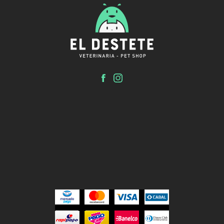
El Destete
Clínica veterinaria y Pet shop.
Inicio
Tienda
Servicios
El Destete
Contacto
Turnos