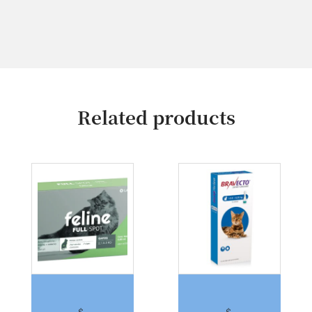
Related products
Feline Full Spot -5KG -Labyes
BRAVECTO GATO 2,8 a 6,5 kg
$
$