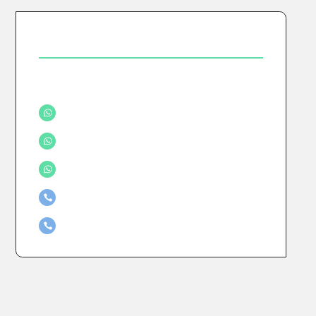
Descripción del producto:
Gracias a su exclusiva formulación con el agregado de Metopreno, brinda protección continua, con
doble acción
sobre pulgas y sobre estadios inmaduros de pulgas (huevos y larvas) presentes en el medio ambiente. FRONTLINE® Plus también elimina garrapatas.