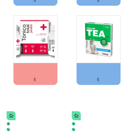
VITAMINICO TONICO TOTAL 200ml JOHN MARTI...
COLLAR PULGUICIDA TEA 327 PARA GATOS/ Ko...
$
$