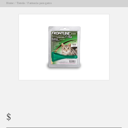
Home
/
Tienda
/
Farmacia para gatos
FRONTLINE® PLUS GATOS/ Boehringer
Máxima protección para tu mascota y tu casa. VENTA BAJO RECETA
$
11800