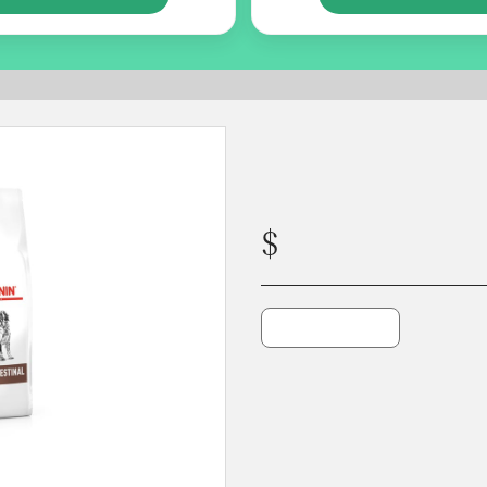
ROYAL CANIN GASTROINTESTINAL CANINE (medicado) x2kg
Para el control de los desórdenes intestinales agudos que afectan la absorción.
$
38800