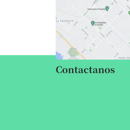
Contactanos
Escribinos por cualquier consulta,
te responderemos a la brevedad.
Atención veterinaria:
Suc. Lainez:
291 644 4591
Suc. Don Bosco:
291 441 3003
Suc. Brasil:
291 416 9969
Ventas: