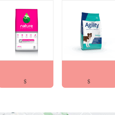
BRASCORP NATURE CACHORRO LARGE GROWTH x2...
ALICAN AGILITY CACHORROS x3kg
$
$