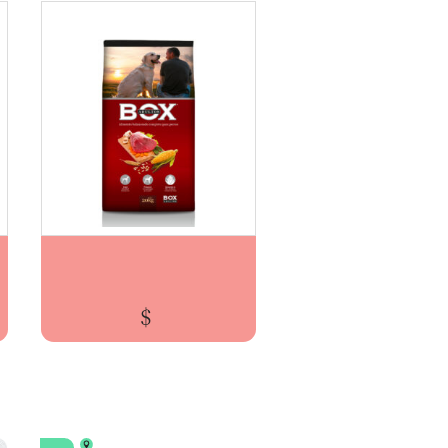
BRASCORP BOX ADULTO x20kg
$