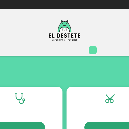
Inicio
Tienda
Servicios
El Destete
Contacto
Turnos
TURNOS
TURNOS