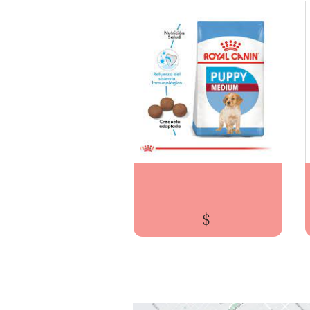
ROYAL CANIN MEDIUM PUPPY x15kg Cachorros...
$