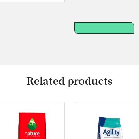
Related products