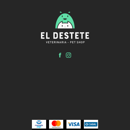
El Destete
Clínica veterinaria y Pet shop.
Inicio
Tienda
Servicios
El Destete
Contacto
Turnos