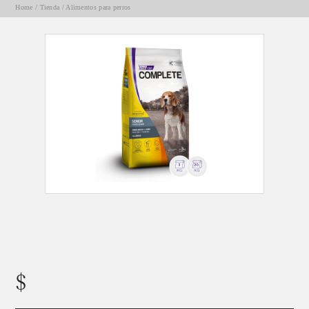
Home
/
Tienda
/
Alimentos para perros
VITAL CAN COMPLETE PERRO SENIOR x 3KG.
Una dieta pensada para una vida plena
$
13600