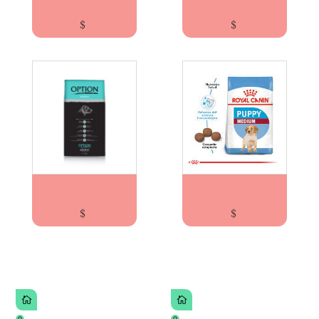
$
$
BRASCORP OPTION ADULTO x20kg
ROYAL CANIN MEDIUM PUPPY x15kg Cachorros...
$
$