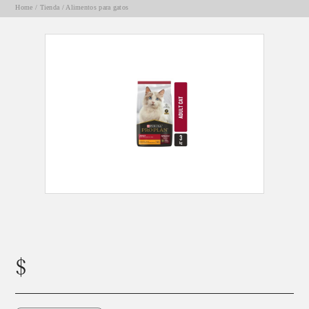
Home
/
Tienda
/
Alimentos para gatos
PURINA PRO PLAN GATO ADULTO x3kg
$
44900