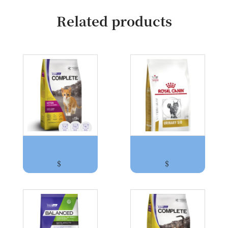
Related products
VITALCAN COMPLETE KITTEN x7,5kg Crecimie...
ROYAL CANIN URINARY S/O FELINE (medicado...
$
$