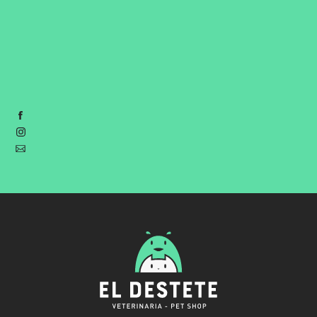
Suc. Don Bosco:
291 442 5117
Suc. Brasil:
291 416 9969