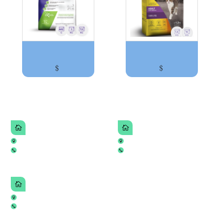
VITALCAN BALANCED GATOS CASTRADOS x2kg P...
VITALCAN COMPLETE GATO ADULTO x1,5kg La ...
$
$