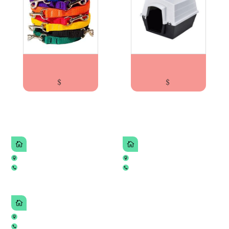
CORREA Nº 1 AYJ
CUCHA PLASTICA DOG KENNEL CASA S –...
$
$