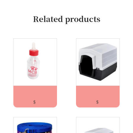
Related products
Mamadera Plástica 100cm3/ MC
CUCHA PLASTICA DOG KENNEL CASA M –...
$
$