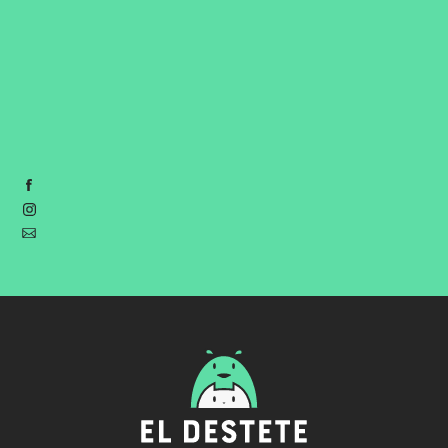
Suc. Lainez:
291 510 0432
Suc. Don Bosco:
291 442 5117
Suc. Brasil:
291 416 9969