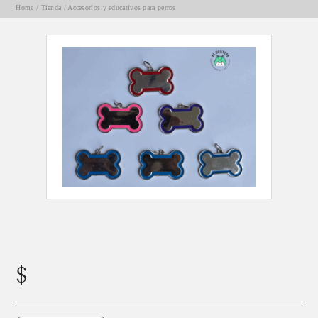
Home
/
Tienda
/
Accesorios y educativos para perros
CHAPITA MEDIANA MC
$
6600