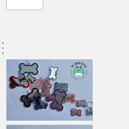
Descripción del producto:
¡Chapita identificatoria para tu mascota!
Tamaño: 3 cm de largo x 5.5cm de ancho
Apta para grabado, nuestro servicio de grabado tiene un valor de $5.000
Adelante su nombre y atrás un número de contacto